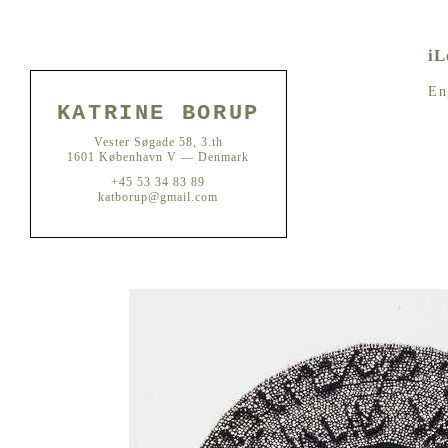
iL
En
KATRINE BORUP
Vester Søgade 58, 3.th
1601 København V — Denmark
+45 53 34 83 89
katborup@gmail.com
iLoveLetters (2014)