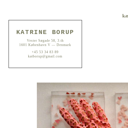
kæ
KATRINE BORUP
Vester Søgade 58, 3.th
1601 København V — Denmark
+45 53 34 83 89
katborup@gmail.com
MORGENGAVEN I OG II