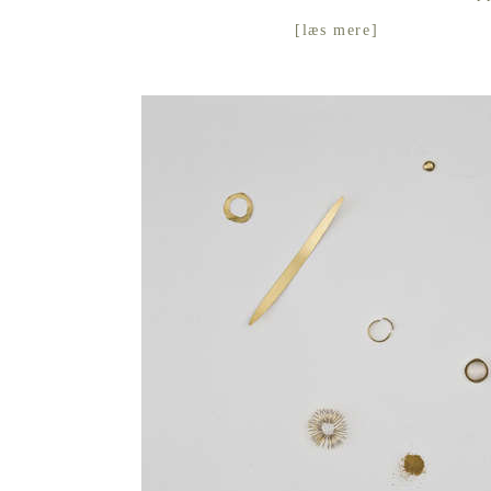
[
læs mere
]
ÆGTE KÆRLIGHED