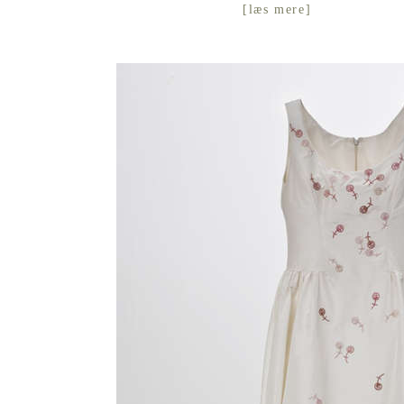
[
læs mere
]
FEMININ? og ÆGTE MAND