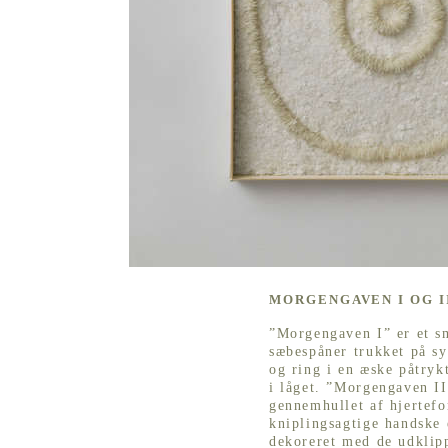
MORGENGAVEN I OG II
”Morgengaven I” er et s
sæbespåner trukket på s
og ring i en æske påtry
i låget. ”Morgengaven I
gennemhullet af hjertef
kniplingsagtige handske 
dekoreret med de udklipp