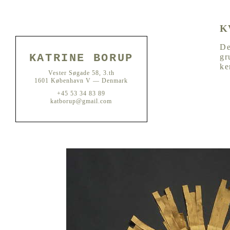
K
De
KATRINE BORUP
gr
ke
Vester Søgade 58, 3.th
1601 København V — Denmark
+45 53 34 83 89
katborup@gmail.com
BISPEKÅBE - EN PARAFRASE, TIL LISE-L