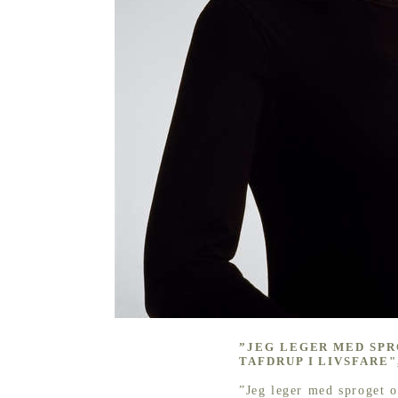
”JEG LEGER MED SP
TAFDRUP I LIVSFARE"
”Jeg leger med sproget o