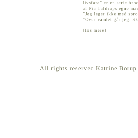
livsfare” er en serie br
af Pia Tafdrups egne ma
”Jeg leger ikke med sprog
”Over vandet går jeg: Ski
[
læs mere
]
All rights reserved Katrine Borup