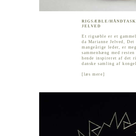
RIGSÆBLE/HÅNDTASK
JELVED
Et rigsæble er et gamme
da Marianne Jelved, Det 
mangeårige leder, er me
sammenhæng med resten a
hende inspireret af det r
danske samling af kongel
[
læs mere
]
”DETTE ER EN REKTORKÆDE”, TIL ELS