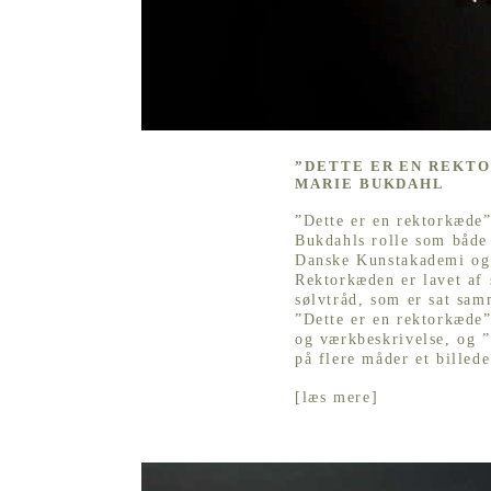
”DETTE ER EN REKTO
MARIE BUKDAHL
”Dette er en rektorkæde”
Bukdahls rolle som både
Danske Kunstakademi og 
Rektorkæden er lavet af 
sølvtråd, som er sat sam
”Dette er en rektorkæde
og værkbeskrivelse, og ”
på flere måder et billede
[
læs mere
]
”JEG LEGER MED SPROGET OG BRINGER T