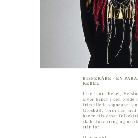
BISPEKÅBE - EN PARA
REBEL
Lise-Lotte Rebel, Helsin
alvor kendt i den brede 
fritstillede sognepræste
Grosbøll, fordi han med 
havde tilsidesat folkeki
skabt forvirring og usik
står for.
[
læs mere
]