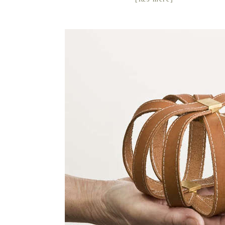
RIGSÆBLE/HÅNDTASKE, TIL MARIANNE 