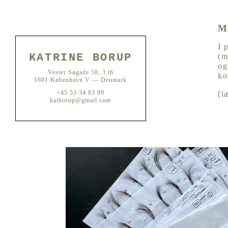
M
I 
KATRINE BORUP
(m
og
Vester Søgade 58, 3.th
ko
1601 København V — Denmark
+45 53 34 83 89
[
l
katborup@gmail.com
MeTHOS, hårindsamling