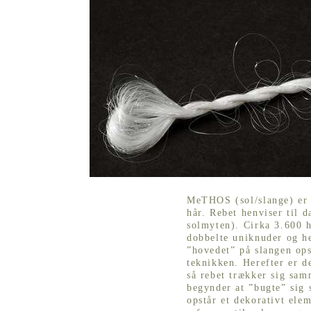
MeTHOS (sol/slange) er 
hår. Rebet henviser til d
solmyten). Cirka 3.600
dobbelte uniknuder og h
”hovedet” på slangen ops
teknikken. Herefter er de
så rebet trækker sig sam
begynder at ”bugte” sig 
opstår et dekorativt ele