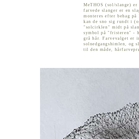
MeTHOS (sol/slange) er
farvede slanger er en s
monteres efter behag på
kan de sno sig rundt i 
"solcirklen" midt på sla
symbol på "fristeren" - h
grå hår. Farvevalget er i
solnedgangshimlen, og s
til den måde, hårfarvepr
MeTHOS (sol/fisk)