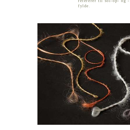
refererer til sol-op- og
fylde.
MeTHOS (sol/slange)