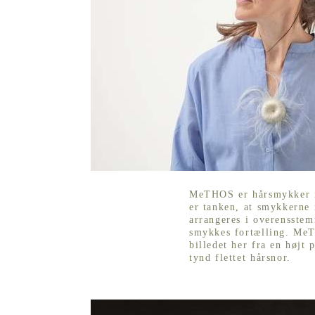
MeTHOS er hårsmykker i
er tanken, at smykkerne 
arrangeres i overensste
smykkes fortælling. MeT
billedet her fra en højt 
tynd flettet hårsnor.
MeTHOS (sol/slange)