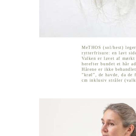
MeTHOS (sol/hest) leger
rytterfrisure: en lavt si
Valken er lavet af mørkt
herefter bundet et hår a
Hårene er ikke behandlet
”krøl”, de havde, da de 
cm inklusiv stråler (val
MeTHOS (sol/hest) på kroppen