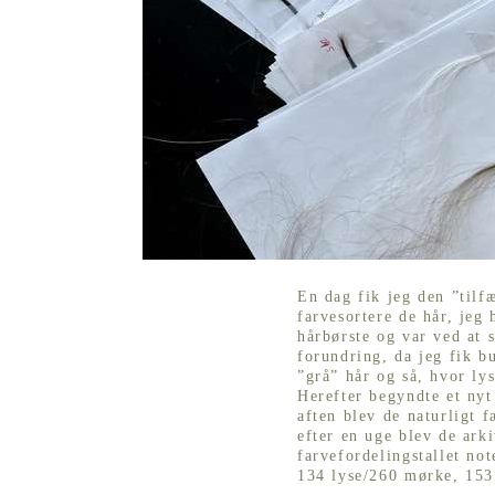
En dag fik jeg den ”tilf
farvesortere de hår, jeg 
hårbørste og var ved at 
forundring, da jeg fik b
”grå” hår og så, hvor ly
Herefter begyndte et nyt
aften blev de naturligt 
efter en uge blev de ark
farvefordelingstallet no
134 lyse/260 mørke, 15